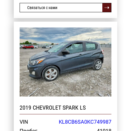
Связаться с нами
2019 CHEVROLET SPARK LS
VIN
KL8CB6SA0KC749987
Пробег
41018