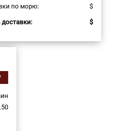
вки по морю:
$
 доставки:
$
7
зин
.50