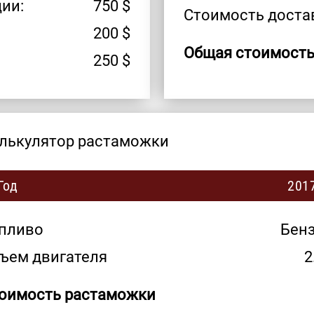
ии:
750
$
Стоимость доста
200
$
Общая стоимость
250
$
лькулятор растаможки
Год
201
пливо
Бен
ъем двигателя
2
оимость растаможки