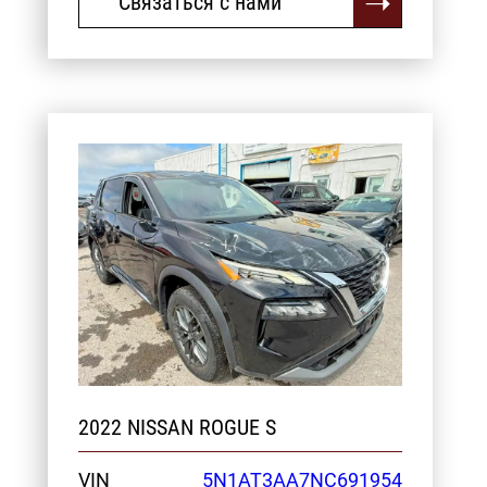
Связаться с нами
2022 NISSAN ROGUE S
VIN
5N1AT3AA7NC691954