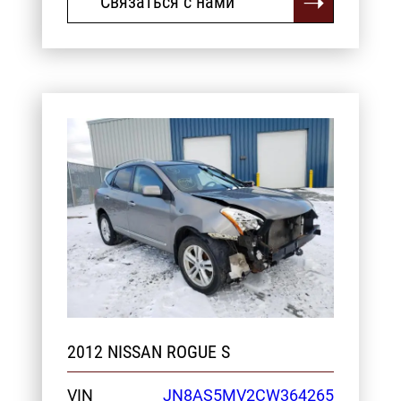
Связаться с нами
2012 NISSAN ROGUE S
VIN
JN8AS5MV2CW364265