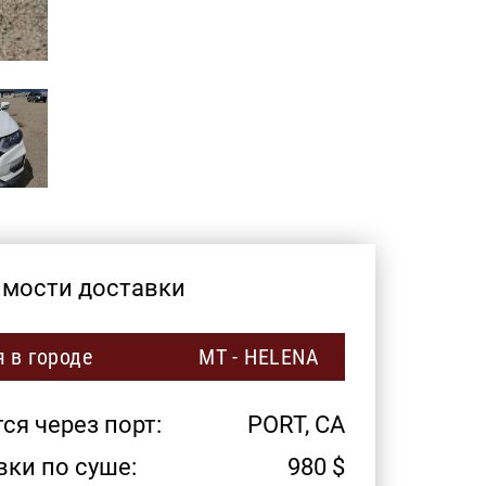
имости доставки
 в городе
MT - HELENA
я через порт:
PORT, CA
ки по суше:
980
$