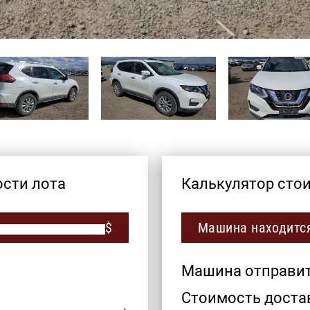
ости лота
Калькулятор сто
$
Машина находится
Машина отправитс
Стоимость достав