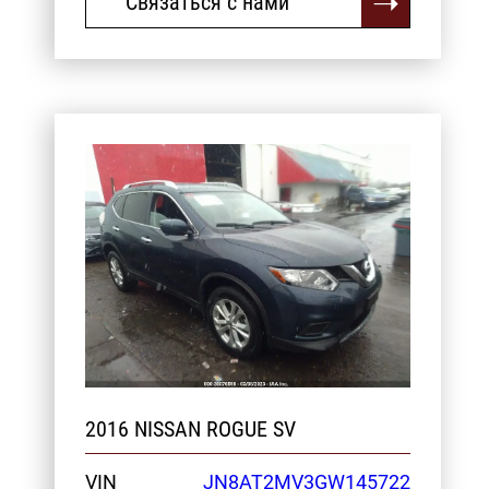
Связаться с нами
2016 NISSAN ROGUE SV
VIN
JN8AT2MV3GW145722