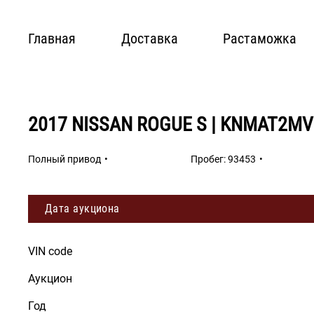
Главная
Доставка
Растаможка
2017 NISSAN ROGUE S | KNMAT2M
Полный привод
Пробег:
93453
Дата аукциона
VIN code
Аукцион
Год