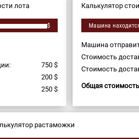
ости лота
Калькулятор сто
$
Машина находится
Машина отправитс
Стоимость достав
ии:
750
$
Стоимость доста
200
$
Общая стоимость
250
$
лькулятор растаможки