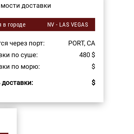
имости доставки
 в городе
NV - LAS VEGAS
я через порт:
PORT, CA
ки по суше:
480
$
вки по морю:
$
 доставки:
$