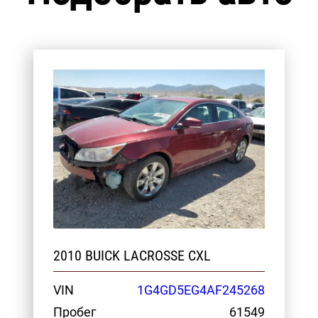
2010 BUICK LACROSSE CXL
VIN
1G4GD5EG4AF245268
Пробег
61549