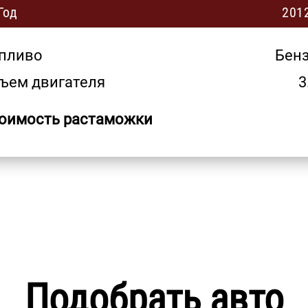
Год
201
пливо
Бен
ъем двигателя
3
оимость растаможки
Подобрать авто