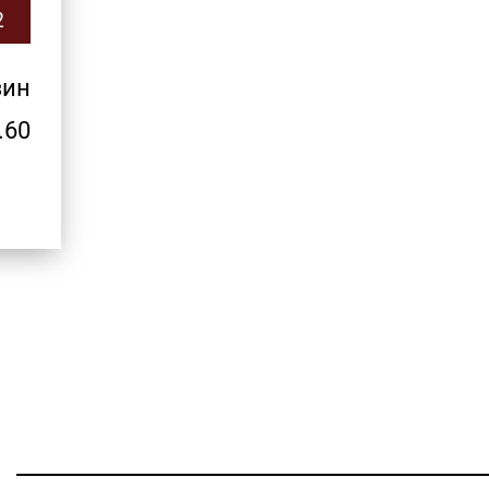
2
зин
.60