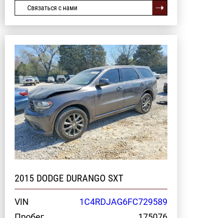
Связаться с нами
2015 DODGE DURANGO SXT
VIN
1C4RDJAG6FC729589
Пробег
175076