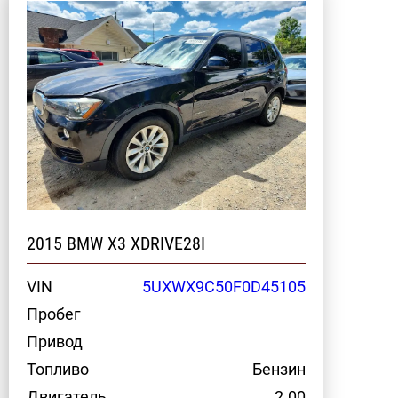
2015 BMW X3 XDRIVE28I
VIN
5UXWX9C50F0D45105
Пробег
Привод
Топливо
Бензин
Двигатель
2.00