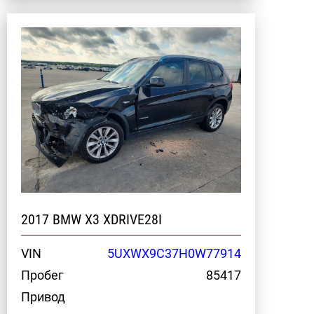
2017 BMW X3 XDRIVE28I
VIN
5UXWX9C37H0W77914
Пробег
85417
Привод