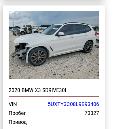
2020 BMW X3 SDRIVE30I
VIN
5UXTY3C08L9B93406
Пробег
73327
Привод