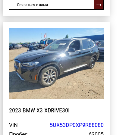
Связаться с нами
2023 BMW X3 XDRIVE30I
VIN
5UX53DP0XP9R88080
Пробег
63005