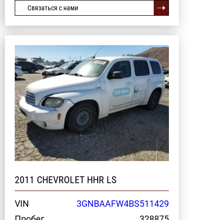
Связаться с нами
2011 CHEVROLET HHR LS
VIN
3GNBAAFW4BS511429
Пробег
328875