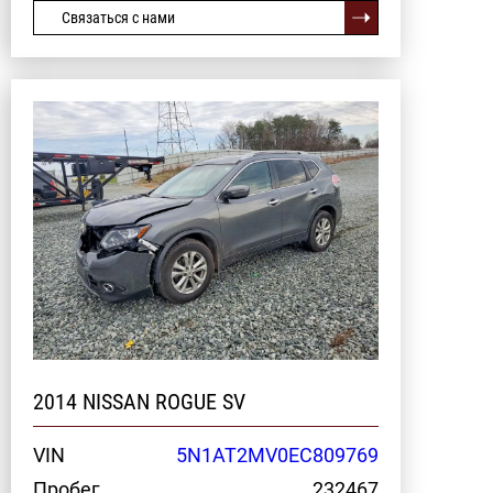
Связаться с нами
2014 NISSAN ROGUE SV
VIN
5N1AT2MV0EC809769
Пробег
232467