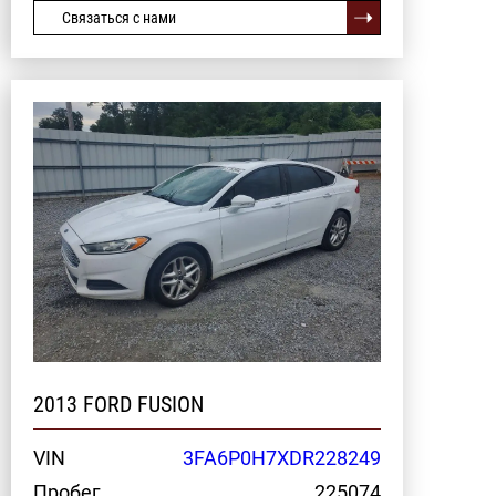
Связаться с нами
2013 FORD FUSION
VIN
3FA6P0H7XDR228249
Пробег
225074